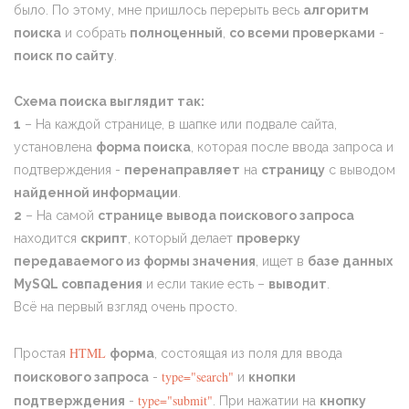
было. По этому, мне пришлось перерыть весь
алгоритм
поиска
и собрать
полноценный
,
со всеми проверками
-
поиск по сайту
.
Схема поиска выглядит так:
1
– На каждой странице, в шапке или подвале сайта,
установлена
форма поиска
, которая после ввода запроса и
подтверждения -
перенаправляет
на
страницу
с выводом
найденной информации
.
2
– На самой
странице вывода поискового запроса
находится
скрипт
, который делает
проверку
передаваемого из формы значения
, ищет в
базе данных
MySQL совпадения
и если такие есть –
выводит
.
Всё на первый взгляд очень просто.
HTML
Простая
форма
, состоящая из поля для ввода
type="search"
поискового запроса
-
и
кнопки
type="submit"
подтверждения
-
. При нажатии на
кнопку