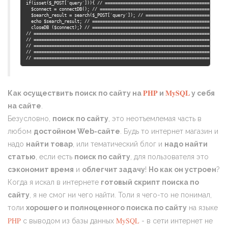
if(isset($_POST[′query′])){ // =================================================
  $connect = connectDB(); // ===================================================
  $search_result = search($_POST[′query′]); // =================================
  echo $search_result; // ======================================================
  closeDB ($connect);} // ======================================================
// =============================================================================
// =============================================================================
// =============================================================================
// =============================================================================
// ============================================================================
PHP
MySQL
Как осуществить поиск по сайту на
и
у себя
на сайте
.
Безусловно,
поиск по сайту
, это неотъемлемая часть в
любом
достойном Web-сайте
. Будь то интернет магазин и
надо
найти товар
, или тематический блог и
надо найти
статью
, если есть
поиск по сайту
, для пользователя это
сэкономит время
и
облегчит задачу
!
Но как он устроен
?
Когда я искал в интернете
готовый скрипт поиска по
сайту
, я не смог ни чего найти. Толи я чего-то не понимал,
толи
хорошего и полноценного поиска по сайту
на языке
PHP
MySQL
с выводом из базы данных
- в сети интернет не