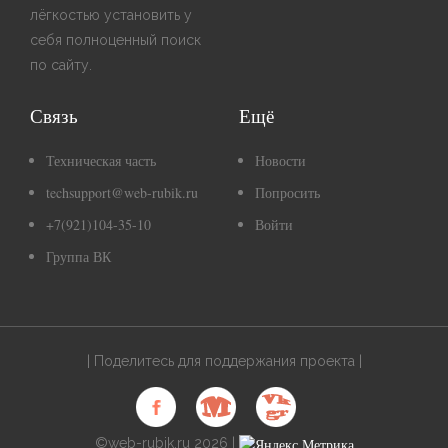
лёгкостью установить у
себя полноценный поиск
по сайту.
Связь
Ещё
Техническая часть
Новости
techsupport@web-rubik.ru
Попросить
+7(921)104-35-10
Войти
Группа ВК
| Поделитесь для поддержания проекта |
©web-rubik.ru 2026 |