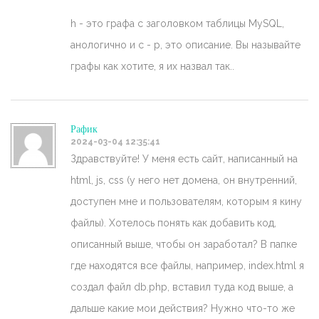
h - это графа с заголовком таблицы MySQL,
анологично и с - p, это описание. Вы называйте
графы как хотите, я их назвал так..
Рафик
2024-03-04 12:35:41
Здравствуйте! У меня есть сайт, написанный на
html, js, css (у него нет домена, он внутренний,
доступен мне и пользователям, которым я кину
файлы). Хотелось понять как добавить код,
описанный выше, чтобы он заработал? В папке
где находятся все файлы, например, index.html я
создал файл db.php, вставил туда код выше, а
дальше какие мои действия? Нужно что-то же