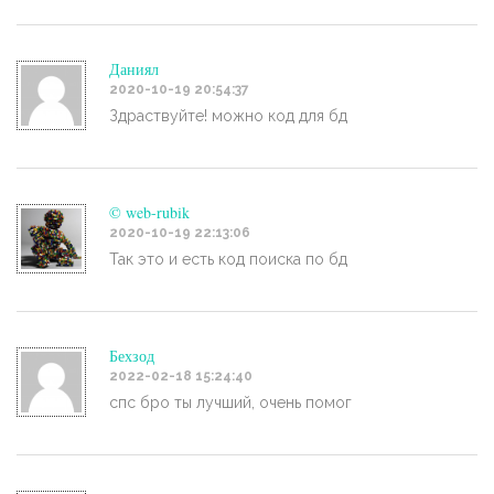
Даниял
2020-10-19 20:54:37
Здраствуйте! можно код для бд
© web-rubik
2020-10-19 22:13:06
Так это и есть код поиска по бд
Бехзод
2022-02-18 15:24:40
спс бро ты лучший, очень помог