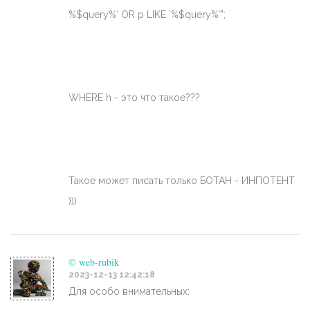
%$query%′ OR p LIKE ′%$query%′";
WHERE h - это что такое???
Такое может писать только БОТАН - ИНПОТЕНТ
)))
© web-rubik
2023-12-13 12:42:18
Для особо внимательных: