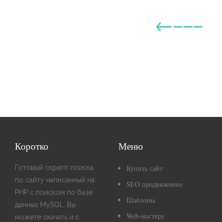
←−−−
Коротко
Меню
Готовый скрипт поиска
Купить сайт
по сайту написанный на
SEO продвижение
PHP с поиском по базе
Шаблоны
данных MySQL. Вы
Web-мастеру
можете скачать и с