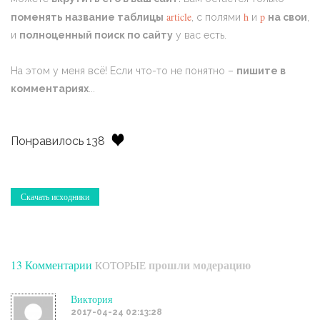
article
h
p
поменять название таблицы
, с полями
и
на свои
,
и
полноценный поиск по сайту
у вас есть.
На этом у меня всё! Если что-то не понятно –
пишите в
комментариях
...
Понравилось 138
Скачать исходники
прошли модерацию
13 Комментарии
КОТОРЫЕ
Виктория
2017-04-24 02:13:28