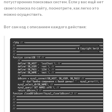
потусторонних поисковых систем. Если у вас ещё нет
своего поиска по сайту, посмотрите, как легко это
можно осуществить.
Вот сам код с описанием каждого действия:
<?php // <======================================================================
// ==================================================> ------------- <==========
// ===============================================> © Copyright barik <=========
// ==================================================> ------------- <==========
// =============================================================================
function connectDB (){ // ======================================================
    // =================================================================> Опреде
    define(′DB_HOST′, ′localhost′); // =========================================
    define(′DB_USER′, ′root′); // ==============================================
    define(′DB_PASS′, ′1234′); // ==============================================
    define(′DB_NAME′, ′test′); // ==============================================
    // =========================================================================
    $dbconn = mysql_connect(DB_HOST, DB_USER, DB_PASS) // ======================
        or die("Ошибка соединения с базой данных! " . mysql_error()); // =======
    mysql_select_db(DB_NAME); // ===============================================
    mysql_query(′SET NAMES utf8′); // ==========================================
    return $dbconn;} // ========================================================
function closeDB($dbconn){mysql_close($dbconn);} // ============================
// =============================================================================
// =============================================================================
// =============================================================================
// =============================================================================
// =============================================================================