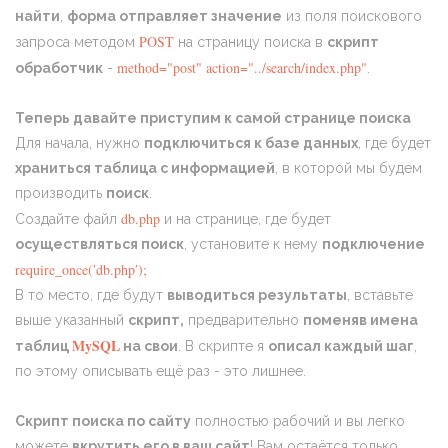
найти
,
форма отправляет значение
из поля поискового
POST
запроса методом
на страницу поиска в
скрипт
method="post" action="../search/index.php"
обработчик
-
.
Теперь давайте приступим к самой странице поиска
Для начала, нужно
подключиться к базе данных
, где будет
храниться таблица с информацией
, в которой мы будем
производить
поиск
.
db.php
Создайте файл
и на странице, где будет
осуществляться поиск
, установите к нему
подключение
require_once(′db.php′);
В то место, где будут
выводиться результаты
, вставьте
выше указанный
скрипт,
предварительно
поменяв имена
MySQL
таблиц
на свои
. В скрипте я
описал каждый шаг
,
по этому описывать ещё раз - это лишнее.
Скрипт поиска по сайту
полностью рабочий и вы легко
можете
вкрутить его в ваш сайт
! Вам остаётся только