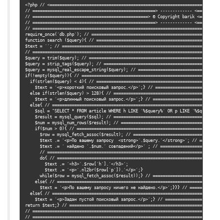
<?php // <======================================================================
// ==================================================> ------------- <==========
// ===============================================> © Copyright barik <=========
// ==================================================> ------------- <==========
// =============================================================================
require_once(′db.php′); // =====================================================
function search ($query){ // ===================================================
$text = ′′; // =================================================================
// =============================================================================
$query = trim($query); // ======================================================
$query = strip_tags($query); // ================================================
$query = mysql_real_escape_string($query); // ==================================
if(!empty($query)){ // =========================================================
  if(strlen($query) < 4){ // ===================================================
    $text = ′<p>короткий поисковый запрос.</p>′;} // ===========================
  else if(strlen($query) > 128){ // ============================================
    $text = ′<p>длинный поисковый запрос.</p>′;} // ============================
  else{ // =====================================================================
    $sql = "SELECT * FROM article WHERE h LIKE ′%$query%′ OR p LIKE ′%$query%′";
    $result = mysql_query($sql); // ============================================
    $num = mysql_num_rows($result); // =========================================
    if($num > 0){ // ===========================================================
      $row = mysql_fetch_assoc($result); // ====================================
      $text .= ′<p>По вашему запросу  <strong>′.$query.′</strong>′; // =====> И 
      $text .= ′ найдено ′.$num.′ совпадений</p>′ ; // =========================
      // =======================================================================
      do{ // ===================================================================
        $text .= ′<h3>′.$row[′h′].′</h3>′;

        $text .= ′<p>′.nl2br($row[′p′]).′</p>′;}

      while($row = mysql_fetch_assoc($result));} // ============================
    else{ // ===================================================================
      $text = ′<p>По вашему запросу ничего не найдено.</p>′;}}} // =============
  else{ // =====================================================================
    $text = ′<p>Задан пустой поисковый запрос.</p>′;} // =======================
return $text;} // =======================================================> Возвр
// =============================================================================
// =============================================================================