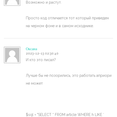
Возможно и растут.
Просто код отличается тот который приведен
на черном фоне и в самом исходнике.
Оксана
2023-12-13 02:30:40
И кто это писал?
Лучше бы не позорились, это работать априори
не может
$sql = "SELECT * FROM article WHERE h LIKE ′