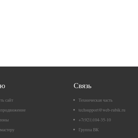
ню
Связь
ть сайт
Техническая часть
 продвижение
techsupport@web-rubik.ru
лоны
+7(921)104-35-10
мастеру
Группа ВК