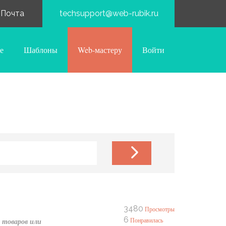
Почта
techsupport@web-rubik.ru
е
Шаблоны
Web-мастеру
Войти
3480
Просмотры
6
Понравилась
 товаров или