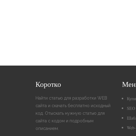
Коротко
Ме
Найти статью для разработки WEB
Купи
сайта и скачать бесплатно исходный
SEO
код. Отыскать нужную статью для
Шаб
сайта с кодом и подробным
Web-
описанием.