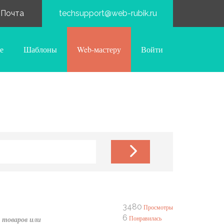
Почта
techsupport@web-rubik.ru
е
Шаблоны
Web-мастеру
Войти
3480
Просмотры
6
Понравилась
 товаров или