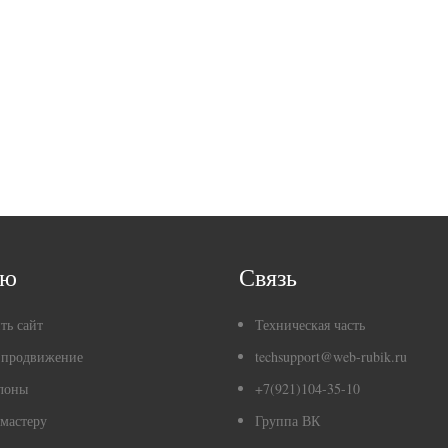
ню
Связь
ть сайт
Техническая часть
 продвижение
techsupport@web-rubik.ru
лоны
+7(921)104-35-10
мастеру
Группа ВК