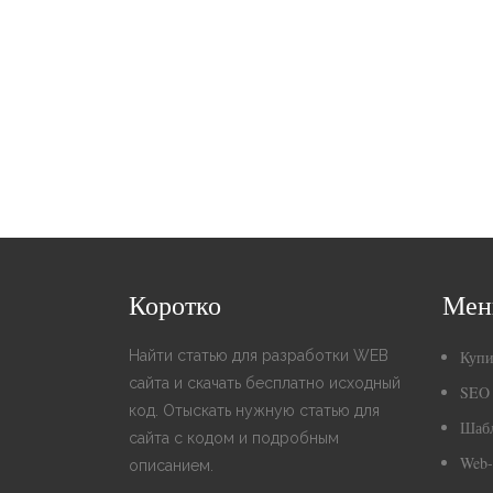
Коротко
Ме
Найти статью для разработки WEB
Купи
сайта и скачать бесплатно исходный
SEO
код. Отыскать нужную статью для
Шаб
сайта с кодом и подробным
Web-
описанием.