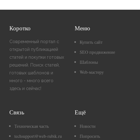
Коротко
Меню
Современный портал с
Купить сайт
открытой публикацией
SEO продвижение
статей и покупки готовых
Шаблоны
решений. Поиск статей,
Web-мастеру
готовых шаблонов и
много - много всего
здесь и сейчас!
Связь
Ещё
Техническая часть
Новости
techsupport@web-rubik.ru
Попросить