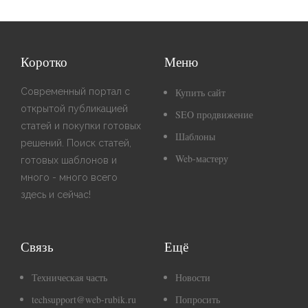
Коротко
Меню
Современный портал с
Купить сайт
открытой публикацией
SEO продвижение
статей и покупки готовых
Шаблоны
решений. Поиск статей,
Web-мастеру
готовых шаблонов и
много - много всего
здесь и сейчас!
Связь
Ещё
Техническая часть
Новости
techsupport@web-rubik.ru
Попросить